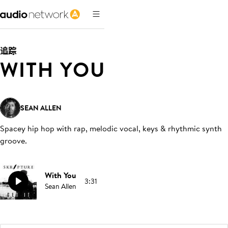
追踪
WITH YOU
SEAN ALLEN
Spacey hip hop with rap, melodic vocal, keys & rhythmic synth
groove
.
With You
3:31
Sean Allen