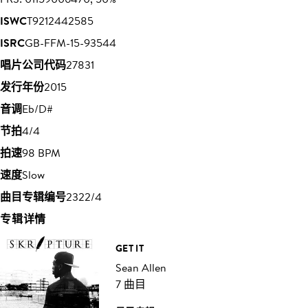
ISWC
T9212442585
ISRC
GB-FFM-15-93544
唱片公司代码
27831
发行年份
2015
音调
Eb/D#
节拍
4/4
拍速
98 BPM
速度
Slow
曲目专辑编号
2322/4
专辑详情
GET IT
Sean Allen
7 曲目