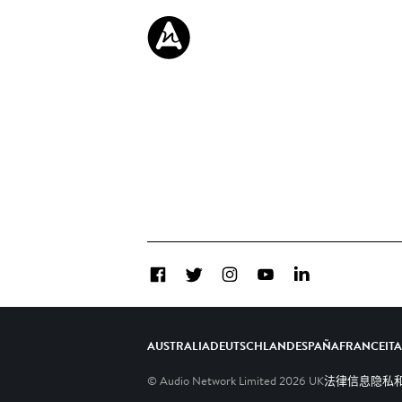
Facebook
Twitter
Instagram
YouTube
LinkedIn
AUSTRALIA
DEUTSCHLAND
ESPAÑA
FRANCE
IT
© Audio Network Limited
2026
UK
法律信息
隐私和C