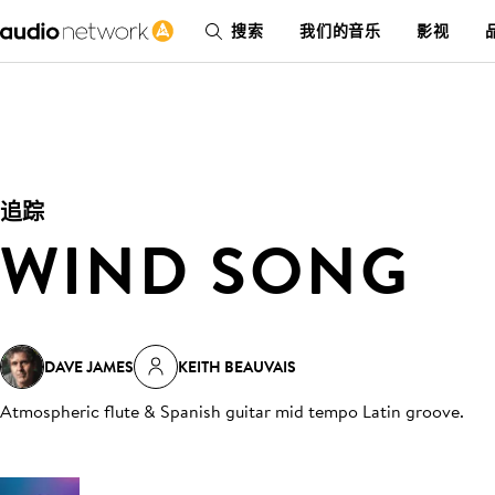
搜索
我们的音乐
影视
追踪
WIND SONG
DAVE JAMES
KEITH BEAUVAIS
Atmospheric flute & Spanish guitar mid tempo Latin groove
.