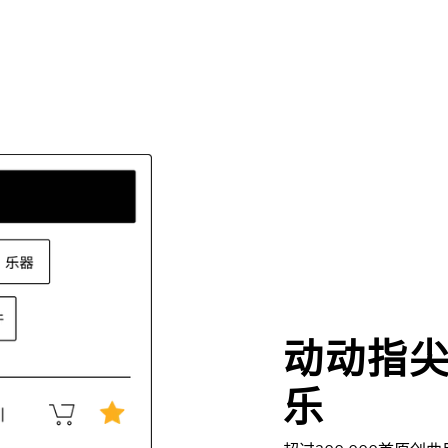
动动指
乐