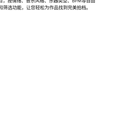
创曲目，按情绪、音乐风格、乐器类型、BPM等自由
和筛选功能，让您轻松为作品找到完美拍档。