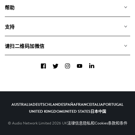
我们的音乐
帮助
搜索
常见问题
歌单
支持
我们如何运用AI
专辑
联系我们
合辑
请扫二维码加微信
关于我们
Facebook
Twitter
Instagram
YouTube
LinkedIn
AUSTRALIA
DEUTSCHLAND
ESPAÑA
FRANCE
ITALIA
PORTUGAL
UNITED KINGDOM
UNITED STATES
日本
中国
© Audio Network Limited
2026
UK
法律信息
隐私和Cookies
条款和条件