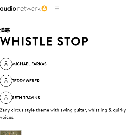
追踪
WHISTLE STOP
MICHAEL FARKAS
TEDDY WEBER
SETH TRAVINS
Zany circus style theme with swing guitar, whistling & quirky
voices
.