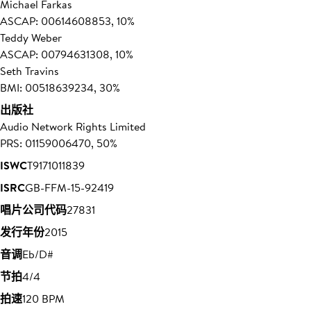
Michael Farkas
ASCAP: 00614608853, 10%
Teddy Weber
ASCAP: 00794631308, 10%
Seth Travins
BMI: 00518639234, 30%
出版社
Audio Network Rights Limited
PRS: 01159006470, 50%
ISWC
T9171011839
ISRC
GB-FFM-15-92419
唱片公司代码
27831
发行年份
2015
音调
Eb/D#
节拍
4/4
拍速
120 BPM