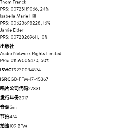
Thom Franck
PRS: 00725119066, 24%
Isabella Marie Hill
PRS: 00623698228, 16%
Jamie Elder
PRS: 00728269611, 10%
出版社
Audio Network Rights Limited
PRS: 01159006470, 50%
ISWC
T9230034874
ISRC
GB-FFM-17-45367
唱片公司代码
27831
发行年份
2017
音调
Gm
节拍
4/4
拍速
109 BPM