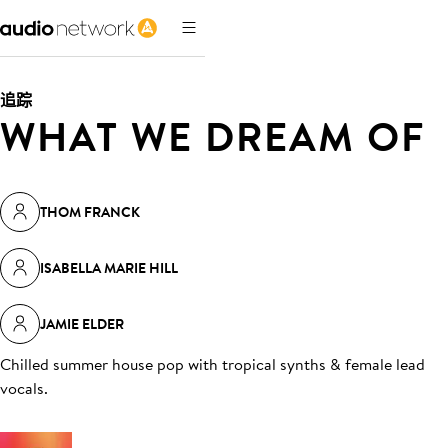
追踪
WHAT WE DREAM OF
THOM FRANCK
ISABELLA MARIE HILL
JAMIE ELDER
Chilled summer house pop with tropical synths & female lead
vocals
.