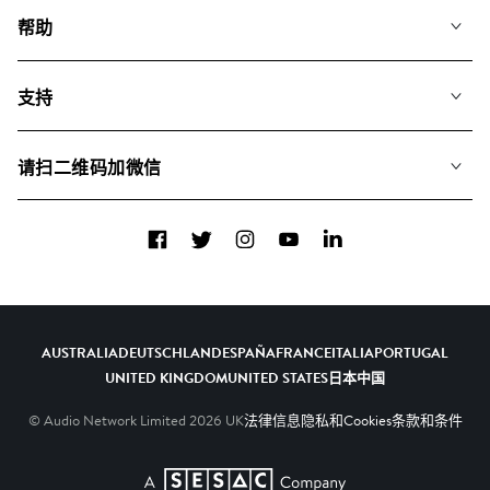
我们的音乐
帮助
搜索
常见问题
歌单
支持
我们如何运用AI
专辑
联系我们
合辑
请扫二维码加微信
关于我们
Facebook
Twitter
Instagram
YouTube
LinkedIn
AUSTRALIA
DEUTSCHLAND
ESPAÑA
FRANCE
ITALIA
PORTUGAL
UNITED KINGDOM
UNITED STATES
日本
中国
© Audio Network Limited
2026
UK
法律信息
隐私和Cookies
条款和条件
A SESAC Company