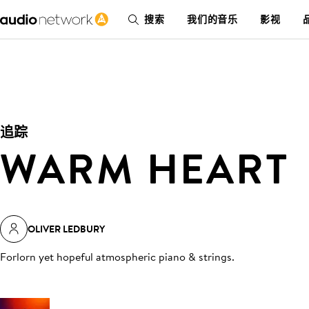
搜索
我们的音乐
影视
追踪
WARM HEART
OLIVER LEDBURY
Forlorn yet hopeful atmospheric piano & strings
.