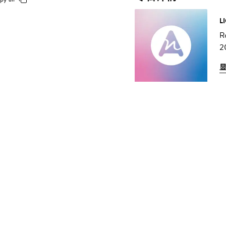
L
R
2