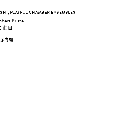
IGHT, PLAYFUL CHAMBER ENSEMBLES
obert Bruce
0 曲目
显示专辑