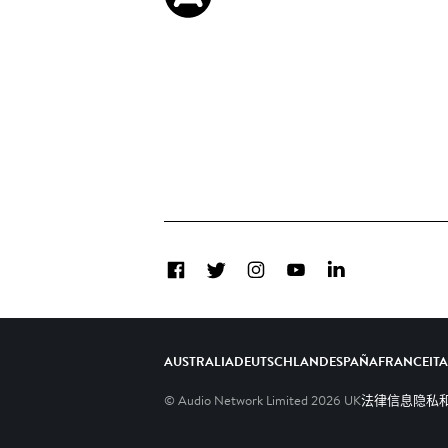
Facebook
Twitter
Instagram
YouTube
LinkedIn
AUSTRALIA
DEUTSCHLAND
ESPAÑA
FRANCE
IT
© Audio Network Limited
2026
UK
法律信息
隐私和C