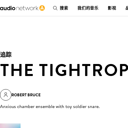
搜索
我们的音乐
影视
追踪
THE TIGHTRO
ROBERT BRUCE
Anxious chamber ensemble with toy soldier snare
.