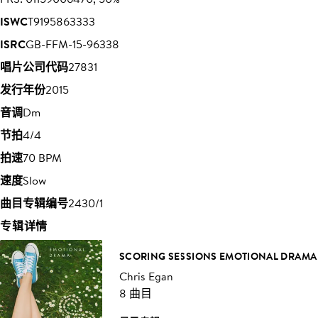
ISWC
T9195863333
ISRC
GB-FFM-15-96338
唱片公司代码
27831
发行年份
2015
音调
Dm
节拍
4/4
拍速
70 BPM
速度
Slow
曲目专辑编号
2430/1
专辑详情
SCORING SESSIONS EMOTIONAL DRAMA
Chris Egan
8 曲目