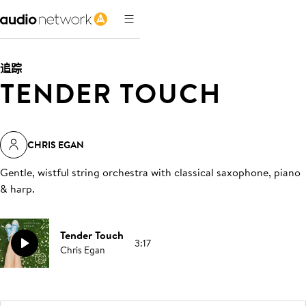
追踪
TENDER TOUCH
CHRIS EGAN
Gentle, wistful string orchestra with classical saxophone, piano
& harp
.
Tender Touch
3:17
Chris Egan