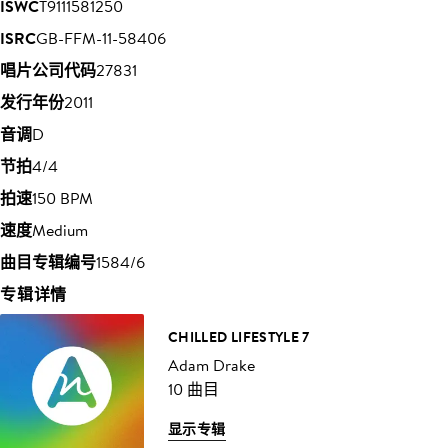
ISWC
T9111581250
ISRC
GB-FFM-11-58406
唱片公司代码
27831
发行年份
2011
音调
D
节拍
4/4
拍速
150 BPM
速度
Medium
曲目专辑编号
1584/6
专辑详情
CHILLED LIFESTYLE 7
Adam Drake
10 曲目
显示专辑