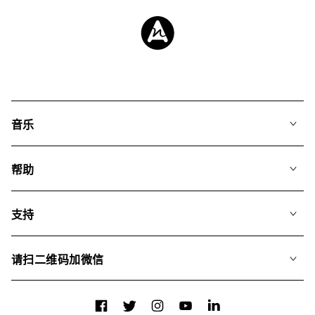
音乐
我们的音乐
帮助
搜索
常见问题
歌单
支持
我们如何运用AI
专辑
联系我们
合辑
请扫二维码加微信
关于我们
Facebook
Twitter
Instagram
YouTube
LinkedIn