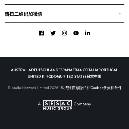
联系我们
合辑
请扫二维码加微信
关于我们
Facebook
Twitter
Instagram
YouTube
LinkedIn
AUSTRALIA
DEUTSCHLAND
ESPAÑA
FRANCE
ITALIA
PORTUGAL
UNITED KINGDOM
UNITED STATES
日本
中国
© Audio Network Limited
2026
UK
法律信息
隐私和Cookies
条款和条件
A SESAC Company