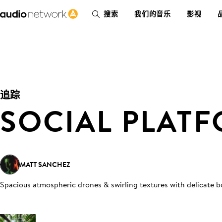
搜索
我们的音乐
影视
追踪
SOCIAL PLAT
MATT SANCHEZ
Spacious atmospheric drones & swirling textures with delicate bo