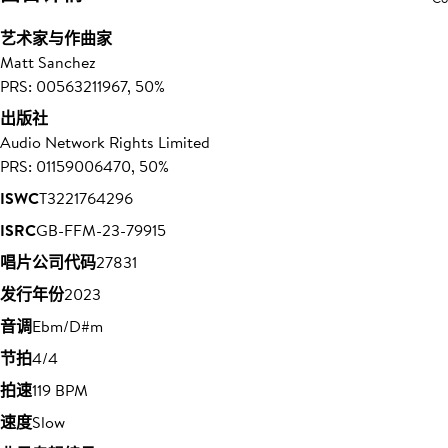
艺术家与作曲家
Matt Sanchez
PRS: 00563211967, 50%
出版社
Audio Network Rights Limited
PRS: 01159006470, 50%
ISWC
T3221764296
ISRC
GB-FFM-23-79915
唱片公司代码
27831
发行年份
2023
音调
Ebm/D#m
节拍
4/4
拍速
119 BPM
速度
Slow