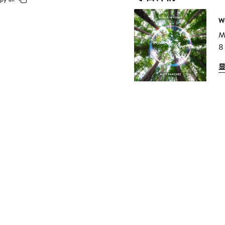
W
M
8