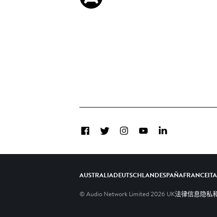
Facebook
Twitter
Instagram
YouTube
LinkedIn
AUSTRALIA
DEUTSCHLAND
ESPAÑA
FRANCE
IT
© Audio Network Limited
2026
UK
法律信息
隐私和C