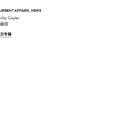
URRENT AFFAIRS, NEWS
hilip Guyler
 曲目
显示专辑