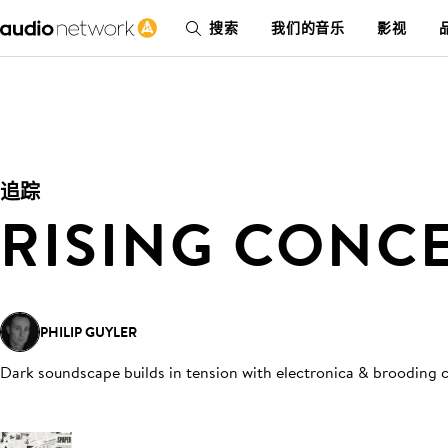
搜索
我们的音乐
影视
追踪
RISING CONC
PHILIP GUYLER
Dark soundscape builds in tension with electronica & brooding c