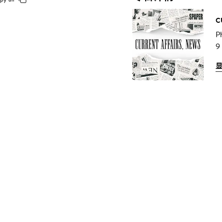
C
P
9