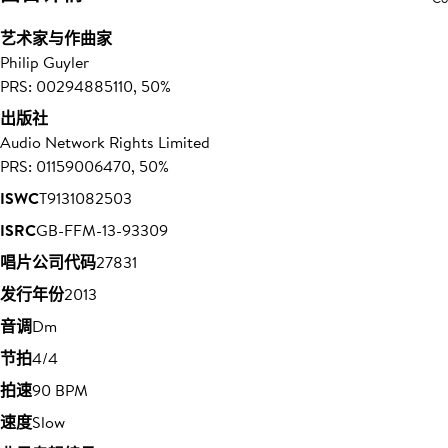
艺术家与作曲家
Philip Guyler
PRS: 00294885110, 50%
出版社
Audio Network Rights Limited
PRS: 01159006470, 50%
ISWC
T9131082503
ISRC
GB-FFM-13-93309
唱片公司代码
27831
发行年份
2013
音调
Dm
节拍
4/4
拍速
90 BPM
速度
Slow