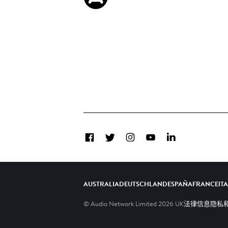
Facebook
Twitter
Instagram
YouTube
LinkedIn
AUSTRALIA
DEUTSCHLAND
ESPAÑA
FRANCE
IT
© Audio Network Limited
2026
UK
法律信息
隐私和C