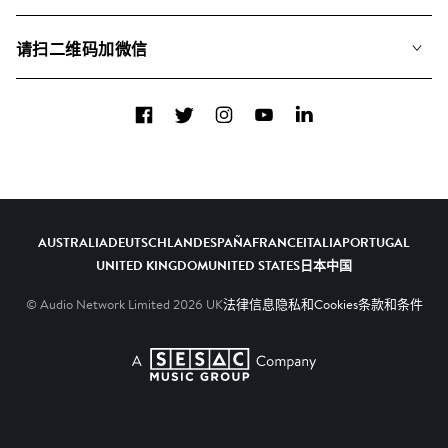
联系我们
合辑
请扫二维码加微信
关于我们
Facebook
Twitter
Instagram
YouTube
LinkedIn
AUSTRALIA
DEUTSCHLAND
ESPAÑA
FRANCE
ITALIA
PORTUGAL
UNITED KINGDOM
UNITED STATES
日本
中国
© Audio Network Limited
2026
UK
法律信息
隐私和Cookies
条款和条件
A SESAC Company