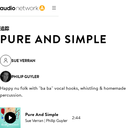
追踪
PURE AND SIMPLE
SUE VERRAN
PHILIP GUYLER
Happy nu folk with ''ba ba'' vocal hooks, whistling & homemade
percussion
.
Pure And Simple
2:44
Sue Verran | Philip Guyler