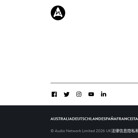
Facebook
Twitter
Instagram
YouTube
LinkedIn
AUSTRALIA
DEUTSCHLAND
ESPAÑA
FRANCE
IT
© Audio Network Limited
2026
UK
法律信息
隐私和C