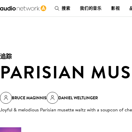
搜索
我们的音乐
影视
追踪
PARISIAN MUS
BRUCE MAGINNIS
DANIEL WELTLINGER
Joyful & melodious Parisian musette waltz with a soupcon of ch