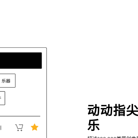
动动指
乐