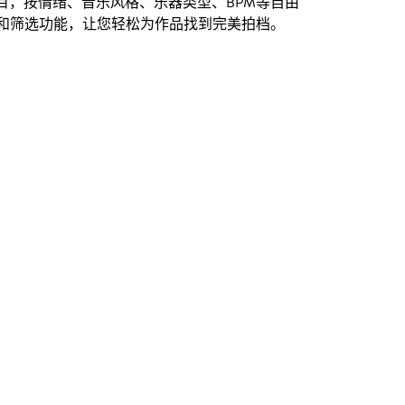
创曲目，按情绪、音乐风格、乐器类型、BPM等自由
和筛选功能，让您轻松为作品找到完美拍档。