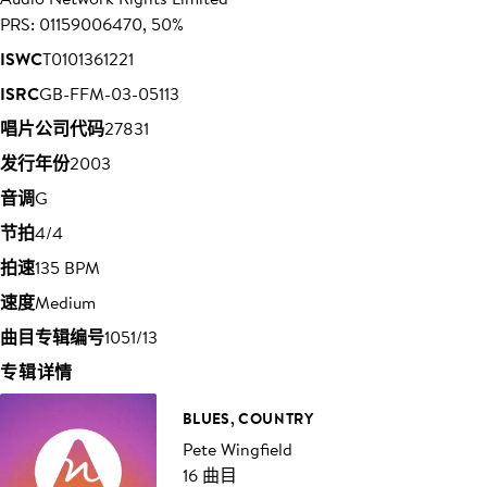
PRS: 01159006470, 50%
ISWC
T0101361221
ISRC
GB-FFM-03-05113
唱片公司代码
27831
发行年份
2003
音调
G
节拍
4/4
拍速
135 BPM
速度
Medium
曲目专辑编号
1051/13
专辑详情
BLUES, COUNTRY
Pete Wingfield
16 曲目