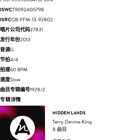
ISWC
T9092400798
ISRC
GB-FFM-13-92802
唱片公司代码
27831
发行年份
2013
音调
G
节拍
4/4
拍速
60 BPM
速度
Slow
曲目专辑编号
1928/2
专辑详情
HIDDEN LANDS
Terry Devine-King
8 曲目