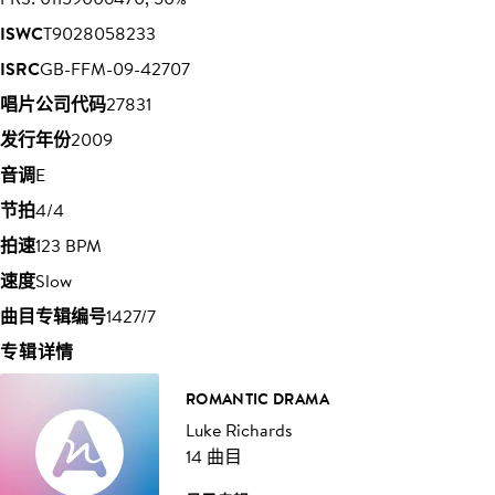
ISWC
T9028058233
ISRC
GB-FFM-09-42707
唱片公司代码
27831
发行年份
2009
音调
E
节拍
4/4
拍速
123 BPM
速度
Slow
曲目专辑编号
1427/7
专辑详情
ROMANTIC DRAMA
Luke Richards
14 曲目