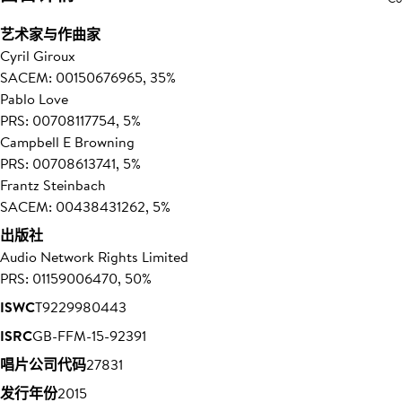
艺术家与作曲家
Cyril Giroux
SACEM: 00150676965, 35%
Pablo Love
PRS: 00708117754, 5%
Campbell E Browning
PRS: 00708613741, 5%
Frantz Steinbach
SACEM: 00438431262, 5%
出版社
Audio Network Rights Limited
PRS: 01159006470, 50%
ISWC
T9229980443
ISRC
GB-FFM-15-92391
唱片公司代码
27831
发行年份
2015