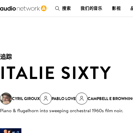
搜索
我们的音乐
影视
追踪
ITALIE SIXTY
CYRIL GIROUX
PABLO LOVE
CAMPBELL E BROWNIN
Piano & flugelhorn into sweeping orchestral 1960s film noir
.