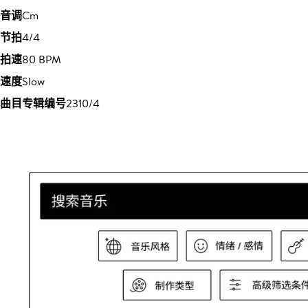
音调
Cm
节拍
4/4
拍速
80 BPM
速度
Slow
曲目专辑编号
2310/4