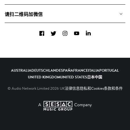
联系我们
合辑
请扫二维码加微信
关于我们
Facebook
Twitter
Instagram
YouTube
LinkedIn
AUSTRALIA
DEUTSCHLAND
ESPAÑA
FRANCE
ITALIA
PORTUGAL
UNITED KINGDOM
UNITED STATES
日本
中国
© Audio Network Limited
2026
UK
法律信息
隐私和Cookies
条款和条件
A SESAC Company