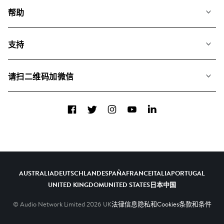
我们的音乐
帮助
搜索
常见问题
歌单
支持
我们如何运用AI
专辑
联系我们
合辑
请扫二维码加微信
关于我们
Facebook
Twitter
Instagram
YouTube
LinkedIn
AUSTRALIA
DEUTSCHLAND
ESPAÑA
FRANCE
ITALIA
PORTUGAL
UNITED KINGDOM
UNITED STATES
日本
中国
© Audio Network Limited
2026
UK
法律信息
隐私和Cookies
条款和条件