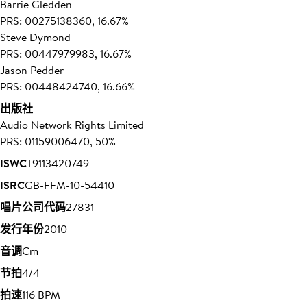
Barrie Gledden
PRS: 00275138360, 16.67%
Steve Dymond
PRS: 00447979983, 16.67%
Jason Pedder
PRS: 00448424740, 16.66%
出版社
Audio Network Rights Limited
PRS: 01159006470, 50%
ISWC
T9113420749
ISRC
GB-FFM-10-54410
唱片公司代码
27831
发行年份
2010
音调
Cm
节拍
4/4
拍速
116 BPM