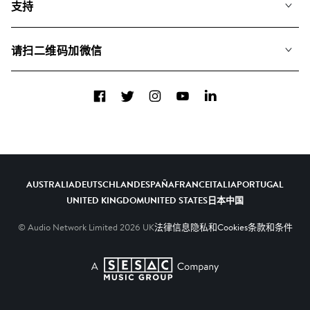
支持
我们如何运用AI
专辑
联系我们
合辑
请扫二维码加微信
关于我们
Facebook
Twitter
Instagram
YouTube
LinkedIn
AUSTRALIA
DEUTSCHLAND
ESPAÑA
FRANCE
ITALIA
PORTUGAL
UNITED KINGDOM
UNITED STATES
日本
中国
© Audio Network Limited
2026
UK
法律信息
隐私和Cookies
条款和条件
A SESAC Company