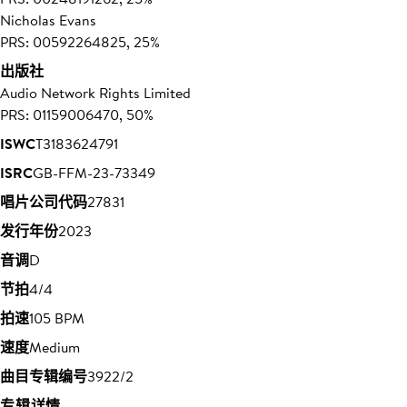
Nicholas Evans
PRS: 00592264825, 25%
出版社
Audio Network Rights Limited
PRS: 01159006470, 50%
ISWC
T3183624791
ISRC
GB-FFM-23-73349
唱片公司代码
27831
发行年份
2023
音调
D
节拍
4/4
拍速
105 BPM
速度
Medium
曲目专辑编号
3922/2
专辑详情