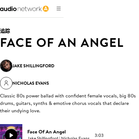
追踪
FACE OF AN ANGEL
JAKE SHILLINGFORD
NICHOLAS EVANS
Classic 80s power ballad with confident female vocals, big 80s
drums, guitars, synths & emotive chorus vocals that declare
their undying love
.
Face Of An Angel
3:03
Jake Shillingford | Nicholas Evans