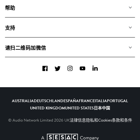
我们的音乐
帮助
搜索
常见问题
歌单
支持
我们如何运用AI
专辑
联系我们
合辑
请扫二维码加微信
关于我们
Facebook
Twitter
Instagram
YouTube
LinkedIn
AUSTRALIA
DEUTSCHLAND
ESPAÑA
FRANCE
ITALIA
PORTUGAL
UNITED KINGDOM
UNITED STATES
日本
中国
© Audio Network Limited
2026
UK
法律信息
隐私和Cookies
条款和条件
A SESAC Company