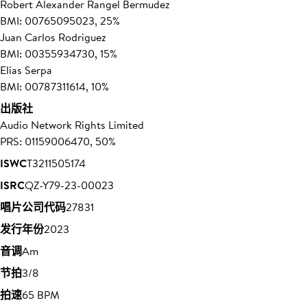
Robert Alexander Rangel Bermudez
BMI: 00765095023, 25%
Juan Carlos Rodriguez
BMI: 00355934730, 15%
Elías Serpa
BMI: 00787311614, 10%
出版社
Audio Network Rights Limited
PRS: 01159006470, 50%
ISWC
T3211505174
ISRC
QZ-Y79-23-00023
唱片公司代码
27831
发行年份
2023
音调
Am
节拍
3/8
拍速
65 BPM