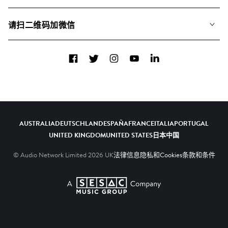
联系我们
合辑
请扫二维码加微信
关于我们
Facebook
Twitter
Instagram
YouTube
LinkedIn
AUSTRALIA
DEUTSCHLAND
ESPAÑA
FRANCE
ITALIA
PORTUGAL
UNITED KINGDOM
UNITED STATES
日本
中国
© Audio Network Limited
2026
UK
法律信息
隐私和Cookies
条款和条件
A SESAC Company