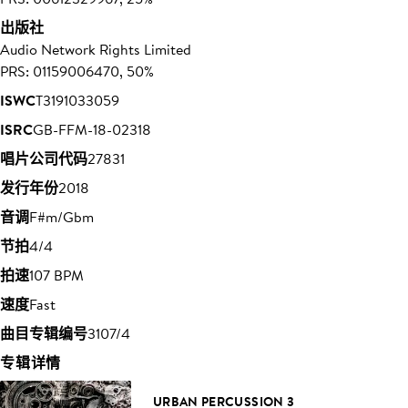
出版社
Audio Network Rights Limited
PRS: 01159006470, 50%
ISWC
T3191033059
ISRC
GB-FFM-18-02318
唱片公司代码
27831
发行年份
2018
音调
F#m/Gbm
节拍
4/4
拍速
107 BPM
速度
Fast
曲目专辑编号
3107/4
专辑详情
URBAN PERCUSSION 3