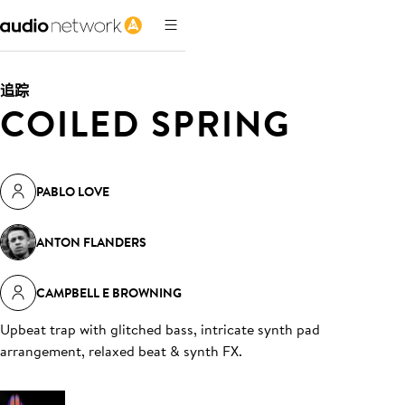
追踪
COILED SPRING
PABLO LOVE
ANTON FLANDERS
CAMPBELL E BROWNING
Upbeat trap with glitched bass, intricate synth pad
arrangement, relaxed beat & synth FX
.