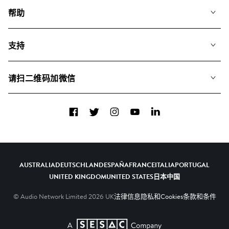
我们的音乐
帮助
搜索
常见问题
歌单
支持
我们如何运用AI
专辑
联系我们
合辑
请扫二维码加微信
关于我们
Facebook
Twitter
Instagram
YouTube
LinkedIn
AUSTRALIA
DEUTSCHLAND
ESPAÑA
FRANCE
ITALIA
PORTUGAL
UNITED KINGDOM
UNITED STATES
日本
中国
© Audio Network Limited
2026
UK
法律信息
隐私和Cookies
条款和条件
A SESAC Company