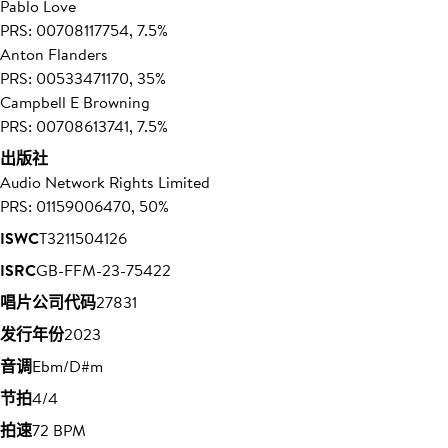
Pablo Love
PRS: 00708117754, 7.5%
Anton Flanders
PRS: 00533471170, 35%
Campbell E Browning
PRS: 00708613741, 7.5%
出版社
Audio Network Rights Limited
PRS: 01159006470, 50%
ISWC
T3211504126
ISRC
GB-FFM-23-75422
唱片公司代码
27831
发行年份
2023
音调
Ebm/D#m
节拍
4/4
拍速
72 BPM