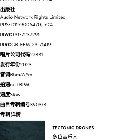
出版社
Audio Network Rights Limited
PRS: 01159006470, 50%
ISWC
T3177237291
ISRC
GB-FFM-23-71419
唱片公司代码
27831
发行年份
2023
音调
Bbm/A#m
拍速
null BPM
速度
Slow
曲目专辑编号
3903/3
专辑详情
TECTONIC DRONES
多位音乐人