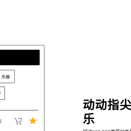
动动指
乐