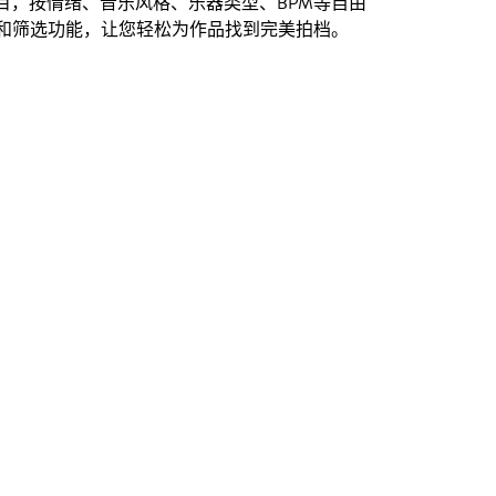
创曲目，按情绪、音乐风格、乐器类型、BPM等自由
和筛选功能，让您轻松为作品找到完美拍档。