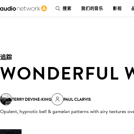
搜索
我们的音乐
影视
追踪
WONDERFUL 
TERRY DEVINE-KING
PAUL CLARVIS
Opulent, hypnotic bell & gamelan patterns with airy textures o