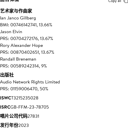
Copy all
艺术家与作曲家
Ian Janco Gillberg
BMI: 00746142741, 13.66%
Jason Elvin
PRS: 00704272176, 13.67%
Rory Alexander Hope
PRS: 00870402651, 13.67%
Randall Breneman
PRS: 00589242314, 9%
出版社
Audio Network Rights Limited
PRS: 01159006470, 50%
ISWC
T3215235028
ISRC
GB-FFM-23-78705
唱片公司代码
27831
发行年份
2023