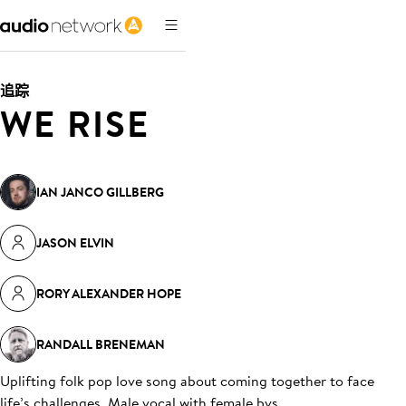
追踪
WE RISE
IAN JANCO GILLBERG
JASON ELVIN
RORY ALEXANDER HOPE
RANDALL BRENEMAN
Uplifting folk pop love song about coming together to face
life’s challenges. Male vocal with female bvs
.