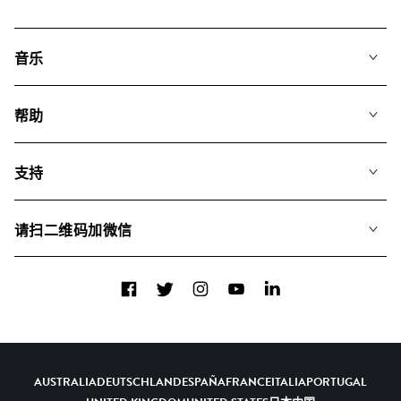
音乐
我们的音乐
帮助
搜索
常见问题
歌单
支持
我们如何运用AI
专辑
联系我们
合辑
请扫二维码加微信
关于我们
Facebook
Twitter
Instagram
YouTube
LinkedIn
AUSTRALIA
DEUTSCHLAND
ESPAÑA
FRANCE
ITALIA
PORTUGAL