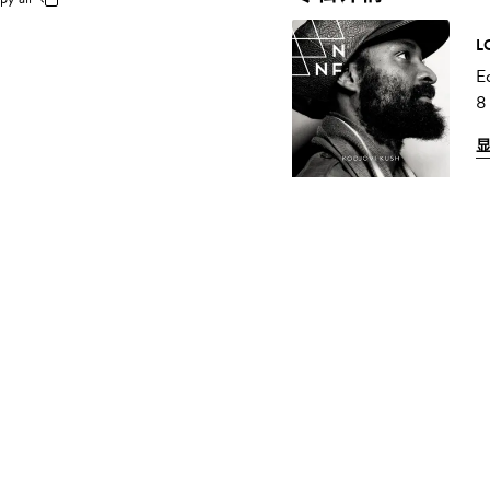
L
E
8