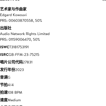
艺术家与作曲家
Edgard Kowouvi
PRS: 00603870558, 50%
出版社
Audio Network Rights Limited
PRS: 01159006470, 50%
ISWC
T3181753191
ISRC
GB-FFM-23-75215
唱片公司代码
27831
发行年份
2023
音调
G
节拍
4/4
拍速
108 BPM
速度
Medium