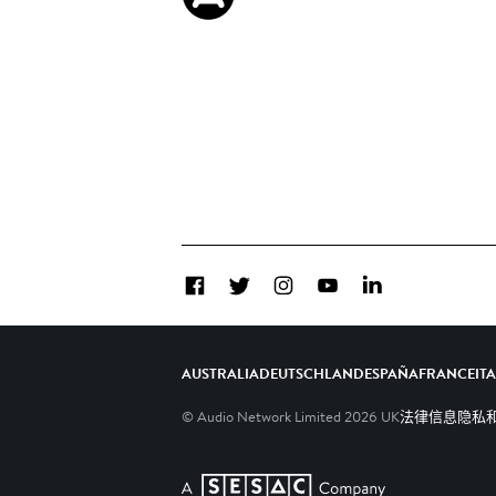
Facebook
Twitter
Instagram
YouTube
LinkedIn
AUSTRALIA
DEUTSCHLAND
ESPAÑA
FRANCE
IT
© Audio Network Limited
2026
UK
法律信息
隐私和C
A SESAC Company