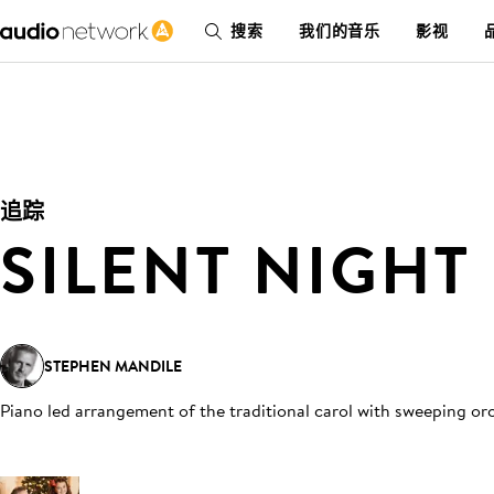
搜索
我们的音乐
影视
追踪
SILENT NIGHT
STEPHEN MANDILE
Piano led arrangement of the traditional carol with sweeping orc