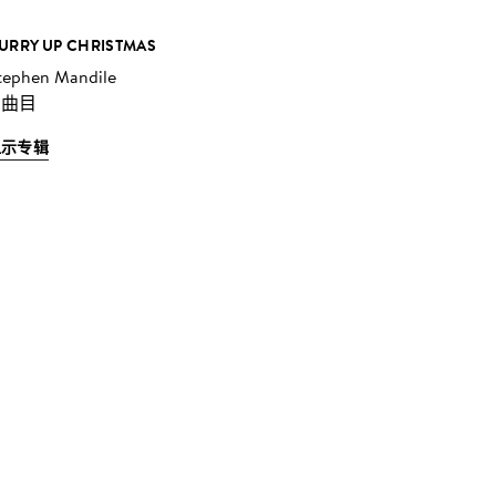
URRY UP CHRISTMAS
tephen Mandile
 曲目
显示专辑