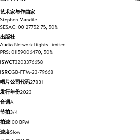
艺术家与作曲家
Stephen Mandile
SESAC: 00127752175, 50%
出版社
Audio Network Rights Limited
PRS: 01159006470, 50%
ISWC
T3203376658
ISRC
GB-FFM-23-79668
唱片公司代码
27831
发行年份
2023
音调
A
节拍
3/4
拍速
100 BPM
速度
Slow