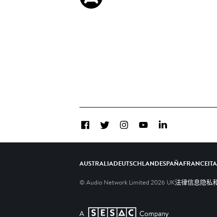
Facebook
Twitter
Instagram
YouTube
LinkedIn
AUSTRALIA
DEUTSCHLAND
ESPAÑA
FRANCE
IT
© Audio Network Limited
2026
UK
法律信息
隐私和C
A SESAC Company