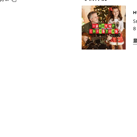
H
S
8