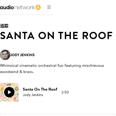
追踪
SANTA ON THE ROOF
JODY JENKINS
Whimsical cinematic orchestral fun featuring mischievous
woodwind & brass
.
Santa On The Roof
2:50
Jody Jenkins