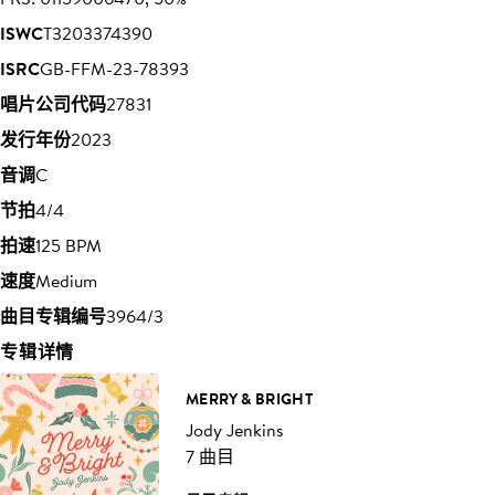
ISWC
T3203374390
ISRC
GB-FFM-23-78393
唱片公司代码
27831
发行年份
2023
音调
C
节拍
4/4
拍速
125 BPM
速度
Medium
曲目专辑编号
3964/3
专辑详情
MERRY & BRIGHT
Jody Jenkins
7 曲目