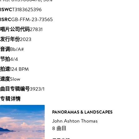
ISWC
T3183625396
ISRC
GB-FFM-23-73565
唱片公司代码
27831
发行年份
2023
音调
Bb/A#
节拍
4/4
拍速
124 BPM
速度
Slow
曲目专辑编号
3923/1
专辑详情
PANORAMAS & LANDSCAPES
John Ashton Thomas
8 曲目