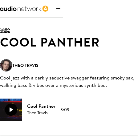
追踪
COOL PANTHER
THEO TRAVIS
Cool jazz with a darkly seductive swagger featuring smoky sax,
walking bass & vibes over a mysterious synth bed
.
Cool Panther
3:09
Theo Travis