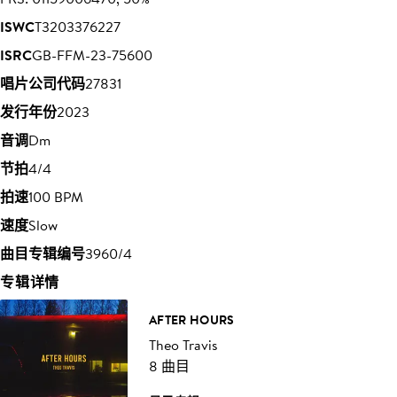
ISWC
T3203376227
ISRC
GB-FFM-23-75600
唱片公司代码
27831
发行年份
2023
音调
Dm
节拍
4/4
拍速
100 BPM
速度
Slow
曲目专辑编号
3960/4
专辑详情
AFTER HOURS
Theo Travis
8 曲目