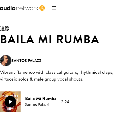
追踪
BAILA MI RUMBA
SANTOS PALAZZI
Vibrant flamenco with classical guitars, rhythmical claps,
virtuosic solos & male group vocal shouts
.
Baila Mi Rumba
2:24
Santos Palazzi