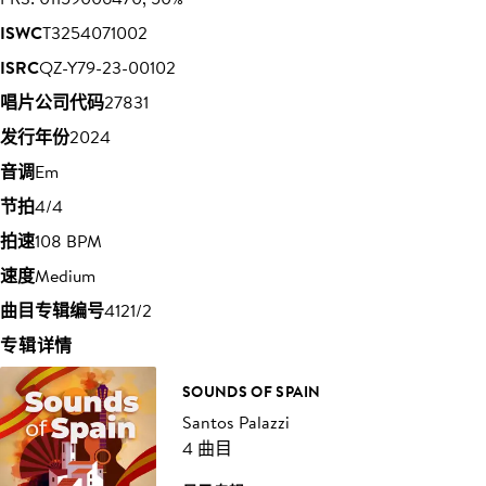
ISWC
T3254071002
ISRC
QZ-Y79-23-00102
唱片公司代码
27831
发行年份
2024
音调
Em
节拍
4/4
拍速
108 BPM
速度
Medium
曲目专辑编号
4121/2
专辑详情
SOUNDS OF SPAIN
Santos Palazzi
4 曲目