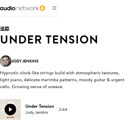
追踪
UNDER TENSION
JODY JENKINS
Hypnotic clock-like strings build with atmospheric textures,
light piano, delicate marimba patterns, moody guitar & urgent
cello. Growing sense of unease
.
Under Tension
2:44
Jody Jenkins