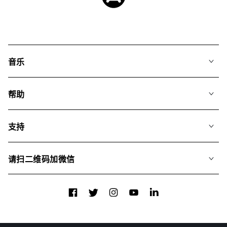
音乐
我们的音乐
帮助
搜索
常见问题
歌单
支持
我们如何运用AI
专辑
联系我们
合辑
请扫二维码加微信
关于我们
Facebook
Twitter
Instagram
YouTube
LinkedIn