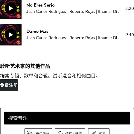
No Eres Serio
3:20
Juan Carlos Rodriguez | Roberto Rojas | Ithamar Di Marco Romero | Elías Serpa
Dame Más
3:10
Juan Carlos Rodriguez | Roberto Rojas | Ithamar Di Marco Romero | Elías Serpa
聆听艺术家的其他作品
搜索专辑、歌单和合辑。试听混音和相似曲目。
免费注册