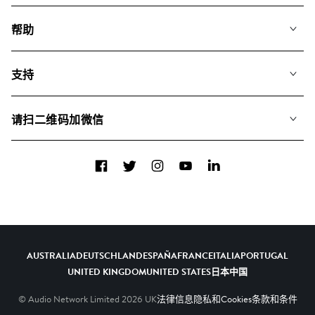
我们的音乐
帮助
搜索
常见问题
歌单
支持
我们如何运用AI
专辑
联系我们
合辑
请扫二维码加微信
关于我们
Facebook
Twitter
Instagram
YouTube
LinkedIn
AUSTRALIA
DEUTSCHLAND
ESPAÑA
FRANCE
ITALIA
PORTUGAL
UNITED KINGDOM
UNITED STATES
日本
中国
© Audio Network Limited
2026
UK
法律信息
隐私和Cookies
条款和条件