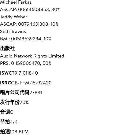
Michael Farkas
ASCAP: 00614608853, 30%
Teddy Weber
ASCAP: 00794631308, 10%
Seth Travins
BMI: 00518639234, 10%
出版社
Audio Network Rights Limited
PRS: 01159006470, 50%
ISWC
T9171011840
ISRC
GB-FFM-15-92420
唱片公司代码
27831
发行年份
2015
音调
C
节拍
4/4
拍速
108 BPM