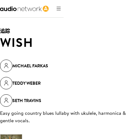
追踪
WISH
MICHAEL FARKAS
TEDDY WEBER
SETH TRAVINS
Easy going country blues lullaby with ukulele, harmonica &
gentle vocals
.