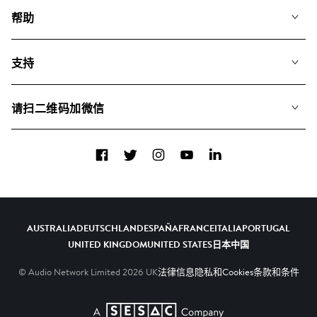
我们的音乐
帮助
搜索
常见问题
歌单
支持
我们如何运用AI
专辑
联系我们
合辑
请扫二维码加微信
关于我们
Facebook
Twitter
Instagram
YouTube
LinkedIn
AUSTRALIA
DEUTSCHLAND
ESPAÑA
FRANCE
ITALIA
PORTUGAL
UNITED KINGDOM
UNITED STATES
日本
中国
© Audio Network Limited
2026
UK
法律信息
隐私和Cookies
条款和条件
A SESAC Company