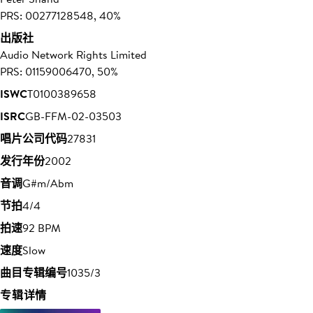
PRS: 00277128548, 40%
出版社
Audio Network Rights Limited
PRS: 01159006470, 50%
ISWC
T0100389658
ISRC
GB-FFM-02-03503
唱片公司代码
27831
发行年份
2002
音调
G#m/Abm
节拍
4/4
拍速
92 BPM
速度
Slow
曲目专辑编号
1035/3
专辑详情