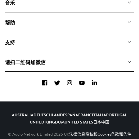
音乐
我们的音乐
帮助
搜索
常见问题
歌单
支持
我们如何运用AI
专辑
联系我们
合辑
请扫二维码加微信
关于我们
Facebook
Twitter
Instagram
YouTube
LinkedIn
AUSTRALIA
DEUTSCHLAND
ESPAÑA
FRANCE
ITALIA
PORTUGAL
UNITED KINGDOM
UNITED STATES
日本
中国
© Audio Network Limited
2026
UK
法律信息
隐私和Cookies
条款和条件