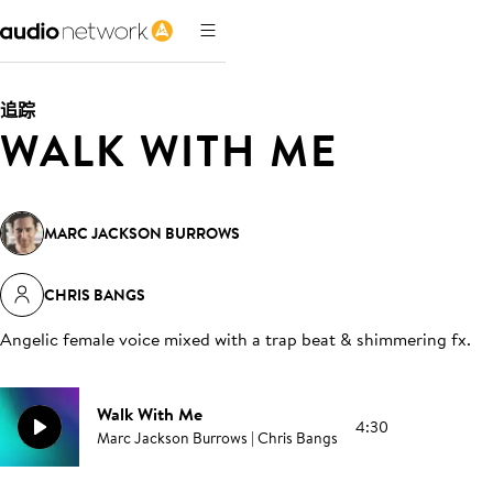
追踪
WALK WITH ME
MARC JACKSON BURROWS
CHRIS BANGS
Angelic female voice mixed with a trap beat & shimmering fx
.
Walk With Me
4:30
Marc Jackson Burrows | Chris Bangs