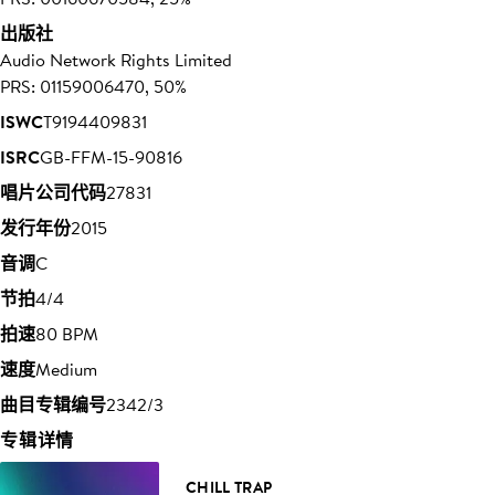
出版社
Audio Network Rights Limited
PRS: 01159006470, 50%
ISWC
T9194409831
ISRC
GB-FFM-15-90816
唱片公司代码
27831
发行年份
2015
音调
C
节拍
4/4
拍速
80 BPM
速度
Medium
曲目专辑编号
2342/3
专辑详情
CHILL TRAP