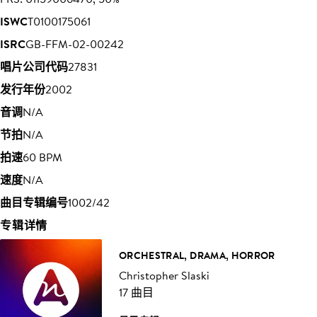
ISWC
T0100175061
ISRC
GB-FFM-02-00242
唱片公司代码
27831
发行年份
2002
音调
N/A
节拍
N/A
拍速
60 BPM
速度
N/A
曲目专辑编号
1002/42
专辑详情
ORCHESTRAL, DRAMA, HORROR
Christopher Slaski
17 曲目