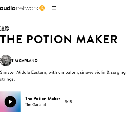
追踪
THE POTION MAKER
TIM GARLAND
Sinister Middle Eastern, with cimbalom, sinewy violin & surging
strings
.
The Potion Maker
3:18
Tim Garland