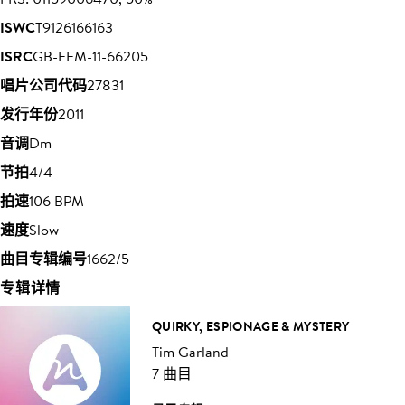
ISWC
T9126166163
ISRC
GB-FFM-11-66205
唱片公司代码
27831
发行年份
2011
音调
Dm
节拍
4/4
拍速
106 BPM
速度
Slow
曲目专辑编号
1662/5
专辑详情
QUIRKY, ESPIONAGE & MYSTERY
Tim Garland
7 曲目