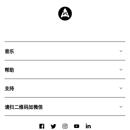
音乐
我们的音乐
帮助
搜索
常见问题
歌单
支持
我们如何运用AI
专辑
联系我们
合辑
请扫二维码加微信
关于我们
Facebook
Twitter
Instagram
YouTube
LinkedIn