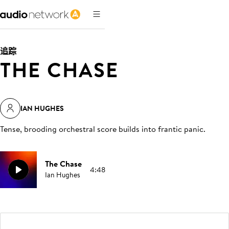
追踪
THE CHASE
IAN HUGHES
Tense, brooding orchestral score builds into frantic panic
.
The Chase
4:48
Ian Hughes