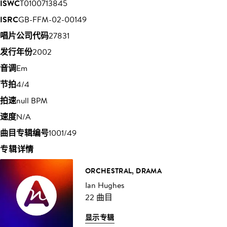
ISWC
T0100713845
ISRC
GB-FFM-02-00149
唱片公司代码
27831
发行年份
2002
音调
Em
节拍
4/4
拍速
null BPM
速度
N/A
曲目专辑编号
1001/49
专辑详情
ORCHESTRAL, DRAMA
Ian Hughes
22 曲目
显示专辑