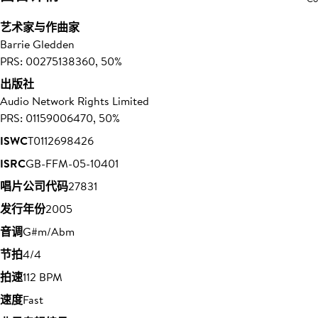
艺术家与作曲家
Barrie Gledden
PRS: 00275138360, 50%
出版社
Audio Network Rights Limited
PRS: 01159006470, 50%
ISWC
T0112698426
ISRC
GB-FFM-05-10401
唱片公司代码
27831
发行年份
2005
音调
G#m/Abm
节拍
4/4
拍速
112 BPM
速度
Fast