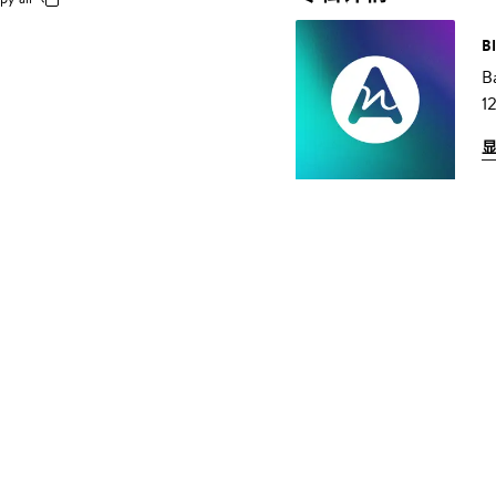
B
B
1