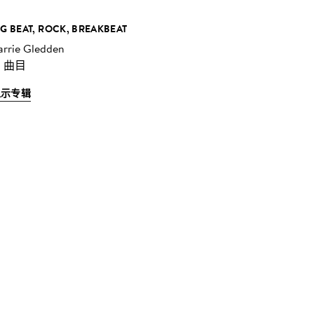
IG BEAT, ROCK, BREAKBEAT
arrie Gledden
2 曲目
显示专辑