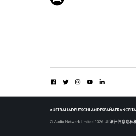
Facebook
Twitter
Instagram
YouTube
LinkedIn
AUSTRALIA
DEUTSCHLAND
ESPAÑA
FRANCE
IT
© Audio Network Limited
2026
UK
法律信息
隐私和C