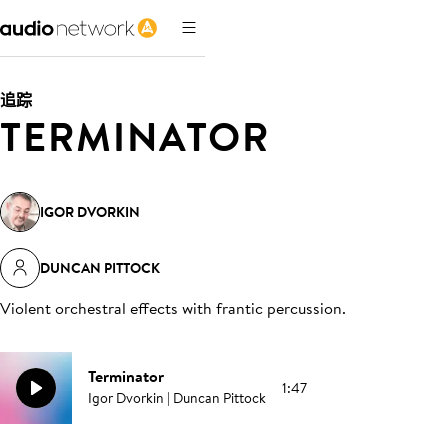
追踪
TERMINATOR
IGOR DVORKIN
DUNCAN PITTOCK
Violent orchestral effects with frantic percussion
.
Terminator
1:47
Igor Dvorkin | Duncan Pittock