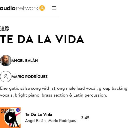
追踪
TE DA LA VIDA
ANGEL BALÁN
MARIO RODRÍGUEZ
Energetic salsa song with strong male lead vocal, group backing
vocals, bright piano, brass section & Latin percussion
.
Te Da La Vida
3:45
Angel Balán | Mario Rodríguez