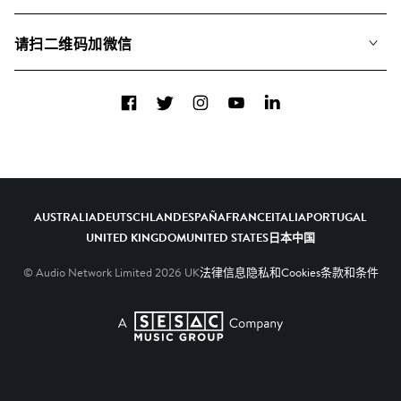
联系我们
合辑
请扫二维码加微信
关于我们
Facebook
Twitter
Instagram
YouTube
LinkedIn
AUSTRALIA
DEUTSCHLAND
ESPAÑA
FRANCE
ITALIA
PORTUGAL
UNITED KINGDOM
UNITED STATES
日本
中国
© Audio Network Limited
2026
UK
法律信息
隐私和Cookies
条款和条件
A SESAC Company