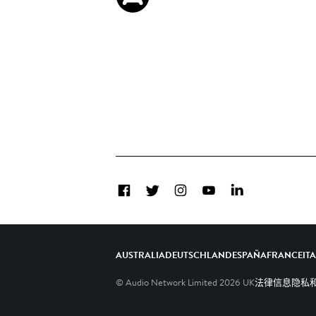
Facebook
Twitter
Instagram
YouTube
LinkedIn
AUSTRALIA
DEUTSCHLAND
ESPAÑA
FRANCE
IT
© Audio Network Limited
2026
UK
法律信息
隐私和C