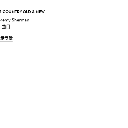
S COUNTRY OLD & NEW
eremy Sherman
3 曲目
显示专辑