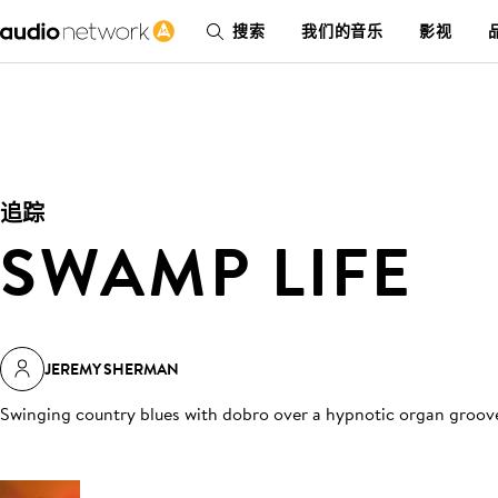
搜索
我们的音乐
影视
追踪
SWAMP LIFE
JEREMY SHERMAN
Swinging country blues with dobro over a hypnotic organ groov