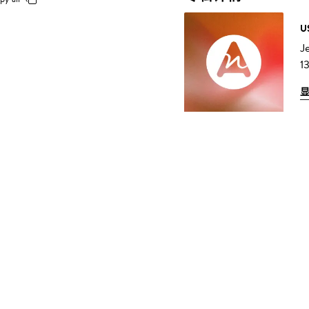
U
J
1