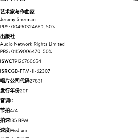
艺术家与作曲家
Jeremy Sherman
PRS: 00490324660, 50%
出版社
Audio Network Rights Limited
PRS: 01159006470, 50%
ISWC
T9126760654
ISRC
GB-FFM-11-62307
唱片公司代码
27831
发行年份
2011
音调
D
节拍
4/4
拍速
135 BPM
速度
Medium