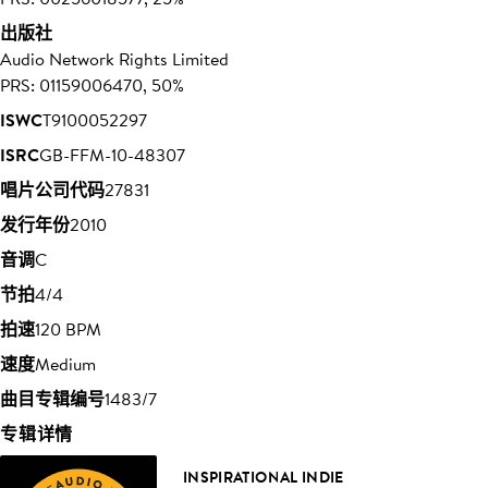
出版社
Audio Network Rights Limited
PRS: 01159006470, 50%
ISWC
T9100052297
ISRC
GB-FFM-10-48307
唱片公司代码
27831
发行年份
2010
音调
C
节拍
4/4
拍速
120 BPM
速度
Medium
曲目专辑编号
1483/7
专辑详情
INSPIRATIONAL INDIE