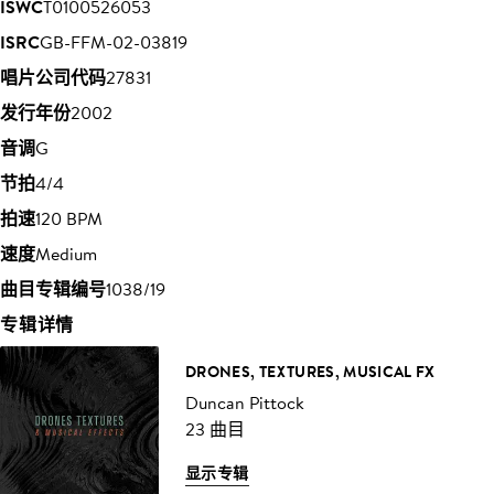
ISWC
T0100526053
ISRC
GB-FFM-02-03819
唱片公司代码
27831
发行年份
2002
音调
G
节拍
4/4
拍速
120 BPM
速度
Medium
曲目专辑编号
1038/19
专辑详情
DRONES, TEXTURES, MUSICAL FX
Duncan Pittock
23 曲目
显示专辑