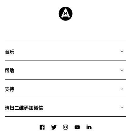
音乐
我们的音乐
帮助
搜索
常见问题
歌单
支持
我们如何运用AI
专辑
联系我们
合辑
请扫二维码加微信
关于我们
Facebook
Twitter
Instagram
YouTube
LinkedIn