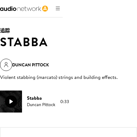
追踪
STABBA
DUNCAN PITTOCK
Violent stabbing (marcato) strings and building effects
.
Stabba
0:33
Duncan Pittock