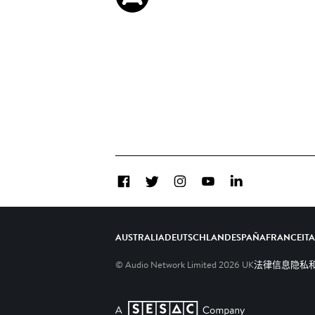
Facebook
Twitter
Instagram
YouTube
LinkedIn
AUSTRALIA
DEUTSCHLAND
ESPAÑA
FRANCE
IT
© Audio Network Limited
2026
UK
法律信息
隐私和C
A SESAC Company