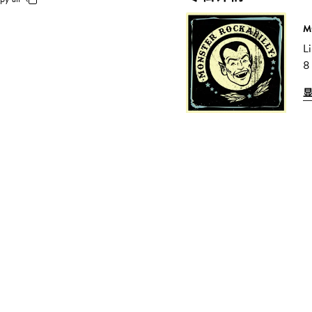
M
L
8