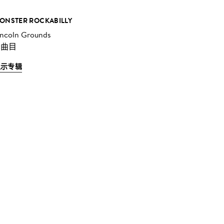
ONSTER ROCKABILLY
incoln Grounds
 曲目
显示专辑