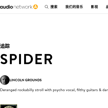
搜索
我们的音乐
影视
追踪
SPIDER
LINCOLN GROUNDS
Deranged rockabilly stroll with psycho vocal, filthy guitars & da