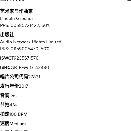
艺术家与作曲家
Lincoln Grounds
PRS: 00585721422, 50%
出版社
Audio Network Rights Limited
PRS: 01159006470, 50%
ISWC
T9235571570
ISRC
GB-FFM-17-42430
唱片公司代码
27831
发行年份
2017
音调
Dm
节拍
4/4
拍速
100 BPM
速度
Medium